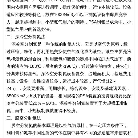
围内依据用户需要进行调理，操作保护便利、运转本钱较低、设备
适应性较强等特色，故在1000Nm3／h以下制氮设备中颇具竞争
力，越来越得到中、小型氮气用户的期待，PSA制氮已成为中、小
型氮气用户的首选办法。
二、深冷空分制氮法
深冷空分制氮是一种传统的制氮方法。它是以空气为原料，经
过压缩、净化，再利用热交换使空气液化成为液空。液空主要是液
氧和液氮的混合物，利用液氧和液氮的沸点不同(在1大气压下，前
者的沸点为-183℃，后者的为-196℃)，通过液空的精馏，使它们
分离来获得氮气。深冷空分制氮设备复杂、占地面积大，基建费用
较高，设备一次性投资较多，运行成本较高，产气慢(12～
24h），安装要求高、周期较长。综合设备、安装及基建诸因素，
3500Nm3／h以下的设备，相同规格的PSA装置的投资规模要比深
冷空分装置低20％～50％。深冷空分制氮装置宜于大规模工业制
氮，而中、小规模制氮就显得不经济。
三、膜空分制氮法
膜空分制氮的基本原理是以空气为原料，在一定压力条件下，
利用氧和氮等不同性质的气体在膜中具有不同的渗透速率来使氧和