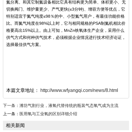
氮分离。和其它制氮设备相比它具有结构更为简单、体积更小、无
切换阀门、维护量更少、产气更快(≤3分钟)、增容方便等优点，它
特别适宜于氮气纯度≤98％的中、小型氮气用户，有最佳功能价格
比。而氮气纯度在98%以上时，它与相同规格的PSA制氮机相比价
格要高出15%以上。由上可知，MnZn铁氧体生产企业，采用什么
供气方式和何种供气技术，必须根据企业情况进行技术经济论证，
选择最佳供气方案。
本篇文章地址：
http://www.wfyangqi.com/news/8.html
下一条：
潍坊气割行业，液氧代替传统的瓶装气态氧气成为主流
上一条：
医用氧与工业氧的区别详细介绍
相关新闻