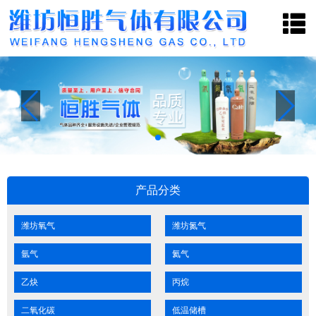
网
关
产
新
联
站
于
品
闻
系
首
我
中
中
我
页
们
心
心
们
产品分类
潍坊氧气
潍坊氮气
氩气
氦气
乙炔
丙烷
二氧化碳
低温储槽