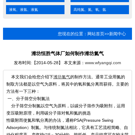
液氧、液氩、液氮
高纯氮、氦、氧、氩
您现在的位置：
网站首页
>>
新闻中心
潍坊恒胜气体厂如何制作潍坊氮气
发布时间:【2014-05-28】 本文来源：
www.wfyangqi.com
本文我们会给您介绍下
潍坊氮气
的制作方法。通常工业用氮的
制取方法都是以空气为原料，将其中的氧和氮分离而获得。主要的
方法有一下三种：
一、分子筛空分制氮法
分子筛空分制氮以空气为原料，以碳分子筛作为吸附剂，运用
变压吸附原理，利用碳分子筛对氧和氮的挑选
性吸附而使氮和氧分离的办法，通称PSA(Pressure Swing
Adsorption）制氮。与传统制氮法相比，它具有工艺流程简略、自
动化程度高、产气快(15～30分钟)、能耗低，产品纯度可在较大范