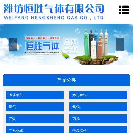
网
关
产
新
联
站
于
品
闻
系
首
我
中
中
我
页
们
心
心
们
产品分类
潍坊氧气
潍坊氮气
氩气
氦气
乙炔
丙烷
二氧化碳
低温储槽