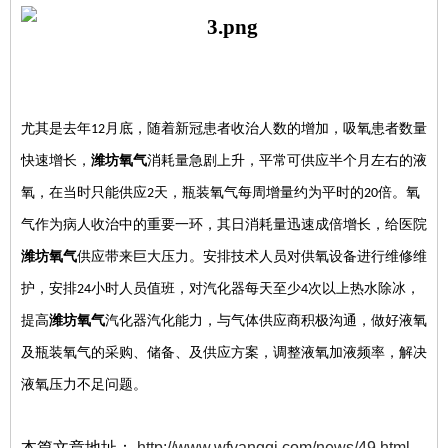
尤其是去年
月底，随着新冠患者收治人数的增加，吸氧患者数量
12
快速增长，
潍坊氧气
消耗量急剧上升，平常可供应半个月左右的液
氧，在当时只能供应
天，瓶装氧气每周增量约为平时的
倍。氧
2
20
气作为病人收治中的重要一环，其日消耗量迅速成倍增长，给医院
潍坊氧气
供应带来巨大压力。安排技术人员对供氧设备进行维修维
护，安排
小时人员值班，对汽化器每天至少
次以上热水除冰，
24
4
提高
潍坊氧气
汽化器汽化能力，与气体供应商积极沟通，做好液氧
及瓶装氧气的采购、储备、及供应方案，调整液氧加液频率，解决
液氧压力不足问题。
本篇文章地址：
http://www.wfyangqi.com/news/49.html